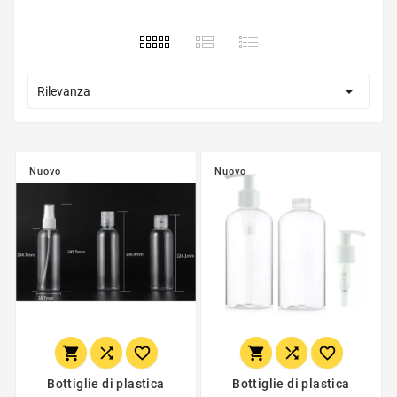

Rilevanza
Nuovo
Nuovo






Bottiglie di plastica
Bottiglie di plastica